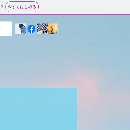
今すぐはじめる
？
せ
。